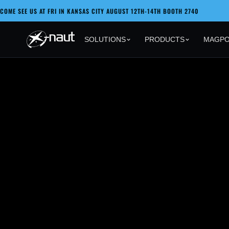
Passer
COME SEE US AT FRI IN KANSAS CITY AUGUST 12TH-14TH BOOTH 2740
au
X-naut
contenu
SOLUTIONS
PRODUCTS
MAGP