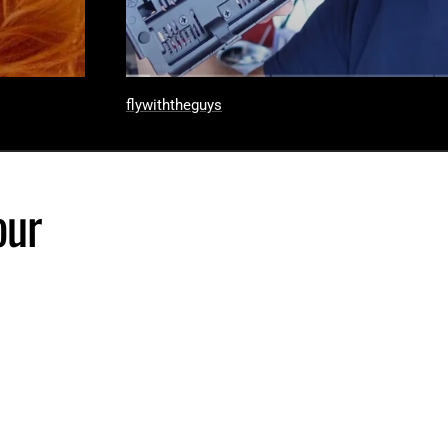
flywiththeguys
our