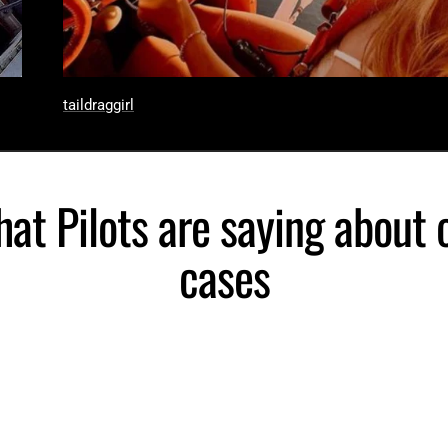
taildraggirl
at Pilots are saying about 
cases