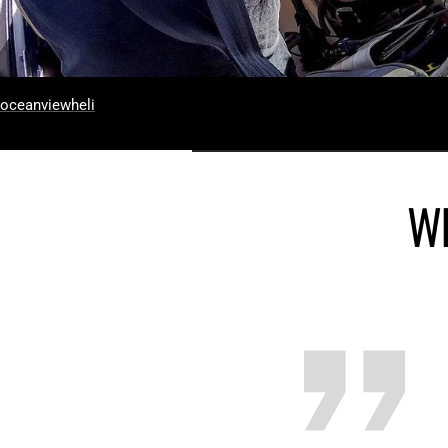
oceanviewheli
Wh